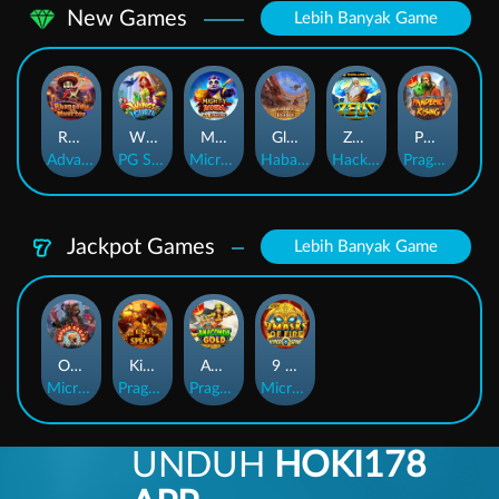
New Games
Lebih Banyak Game
Rhapsody of Muertos
Wings of Iguazu
Mighty Panda
Glory Of Rome
Ze Zeus
Pandemic Rising
AdvantPlay
PG Soft
MicroGaming
Habanero
Hacksaw
Pragmatic Play
Jackpot Games
Lebih Banyak Game
Orphan Organ
King Of Spears
Anaconda Gold
9 Masks of Fire™ HyperSpins™
MicroGaming
Pragmatic Play
Pragmatic Play
MicroGaming
UNDUH
HOKI178