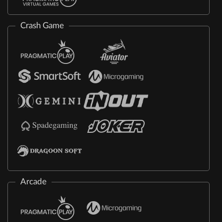
Crash Game
Arcade