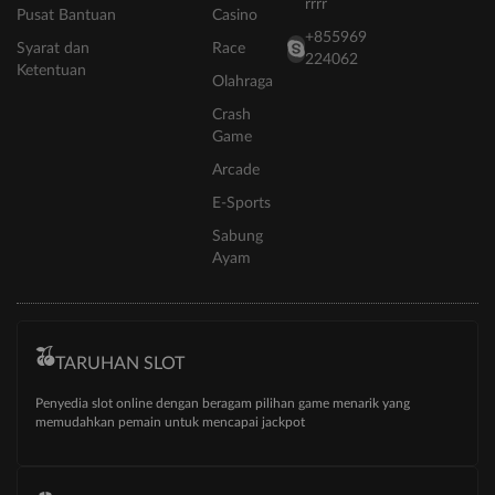
rrrr
Pusat Bantuan
Casino
+855969
Syarat dan
Race
224062
Ketentuan
Olahraga
Crash
Game
Arcade
E-Sports
Sabung
Ayam
TARUHAN SLOT
Penyedia slot online dengan beragam pilihan game menarik yang
memudahkan pemain untuk mencapai jackpot