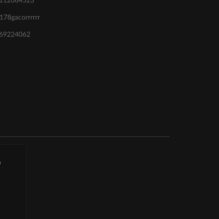
112064523
78gacorrrrrr
69224062
O