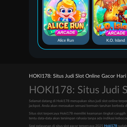
Alice Run
K.O. Island
HOKI178: Situs Judi Slot Online Gacor Hari 
HOKI178: Situs Judi S
Selamat datang di Hoki178 merupakan situs judi slot online terpe
jackpot. Anda akan merasakan sensasi bermain taruhan berbeda 
Situs slot terpercaya Hoki178 memiliki keamanan tingkat canggih
tentu data-data akan tersimpan rahasia tanpa ada indikasi keboco
Segi pelayanan di situs slot gacor terpercaya 2025
Hoki178
sudah 