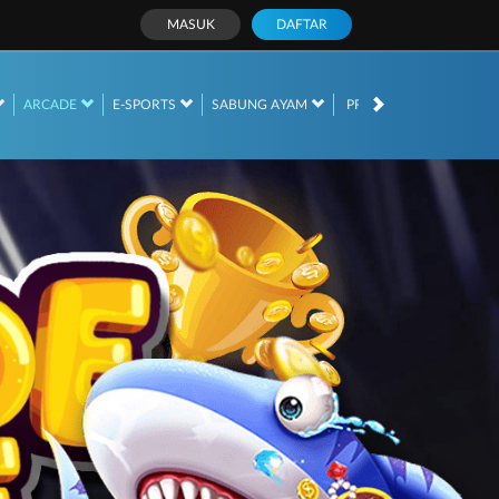
MASUK
DAFTAR
PROMOSI
ARCADE
E-SPORTS
SABUNG AYAM