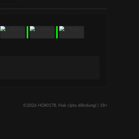
©2026 HOKI178. Hak cipta dilindungi | 18+