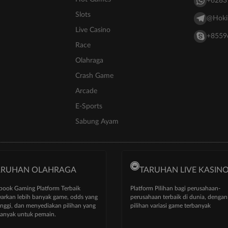
+6283
Slots
@Hoki1
Live Casino
+8559
Race
Olahraga
Crash Game
Arcade
E-Sports
Sabung Ayam
ARUHAN OLAHRAGA
TARUHAN LIVE KASIN
book Gaming Platform Terbaik
Platform Pilihan bagi perusahaan-
rkan lebih banyak game, odds yang
perusahaan terbaik di dunia, dengan
tinggi, dan menyediakan pilihan yang
pilihan variasi game terbanyak
banyak untuk pemain.