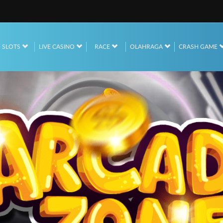
SLOTS
LIVE CASINO
RACE
OLAHRAGA
CRASH GAME