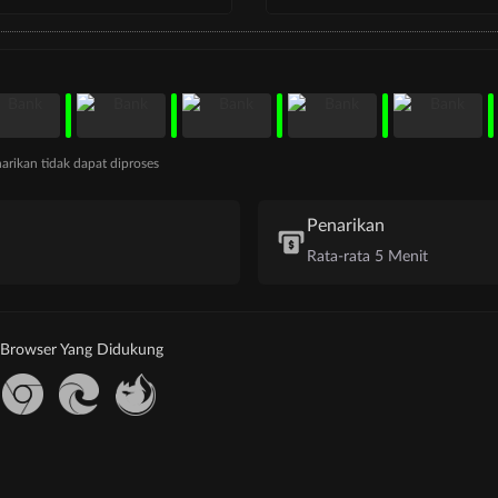
arikan tidak dapat diproses
Penarikan
Rata-rata 5 Menit
Browser Yang Didukung