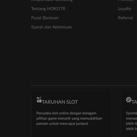
Tentang HOKI178
Loyalty
Pusat Bantuan
Referral
Syarat dan Ketentuan
TARUHAN SLOT
T
Penyedia slot online dengan beragam
Sports
pilihan game menarik yang memudahkan
menawa
pemain untuk mencapai jackpot
lebih 
lebih 