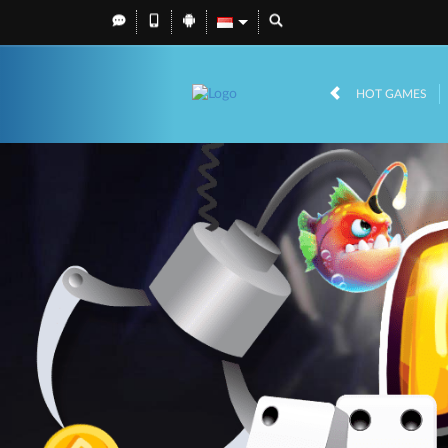
HOT GAMES