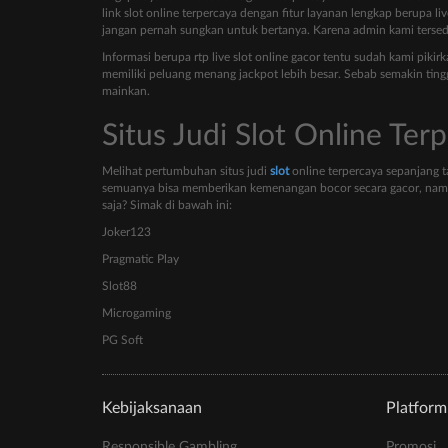
link slot online terpercaya dengan fitur layanan lengkap berupa l
jangan pernah sungkan untuk bertanya. Karena admin kami tersed
Informasi berupa rtp live slot online gacor tentu sudah kami pik
memiliki peluang menang jackpot lebih besar. Sebab semakin tin
mainkan.
Situs Judi Slot Online Te
Melihat pertumbuhan situs judi
slot
online terpercaya sepanjang 
semuanya bisa memberikan kemenangan bocor secara gacor, namun 
saja? Simak di bawah ini:
Joker123
Pragmatic Play
Slot88
Microgaming
PG Soft
Kebijaksanaan
Platform
Responsible Gambling
Promosi