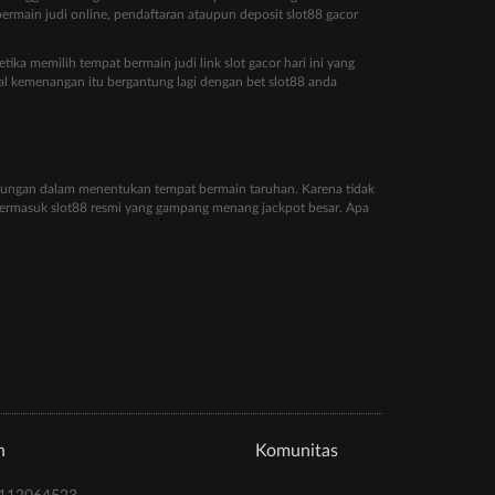
 bermain judi online, pendaftaran ataupun deposit slot88 gacor
ika memilih tempat bermain judi link slot gacor hari ini yang
al kemenangan itu bergantung lagi dengan bet slot88 anda
ngungan dalam menentukan tempat bermain taruhan. Karena tidak
 termasuk slot88 resmi yang gampang menang jackpot besar. Apa
n
Komunitas