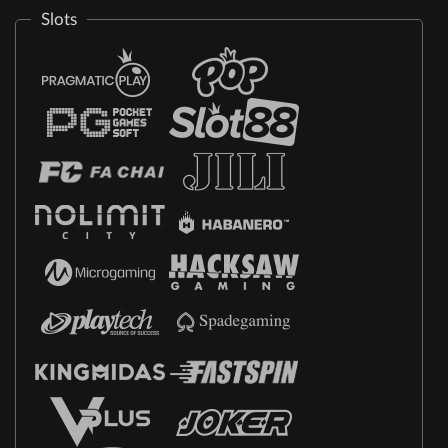
Slots