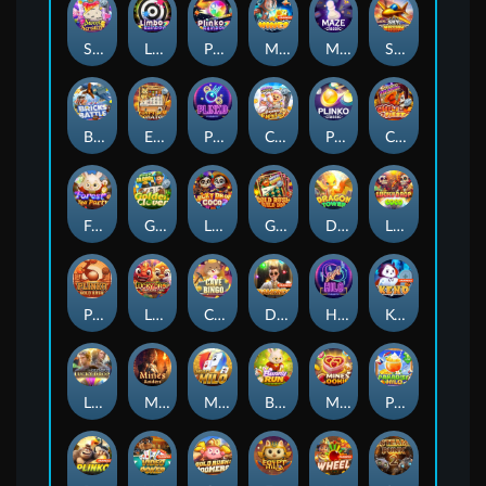
Sweet Scratch
Limbo Rainbow
Plinko Rainbow
Mines
Maze Classic
Sky Mission
Bricks Battle
Egypt Gem Scratch
Plinko Neon
Cookie Fiesta
Plinko Classic
Chili Fiesta
Forest Tea Party
Golden Clover
Lucky Drop: Coco 2
Gold Rush: Wild Dig
Dragon Tower
Lucky Drop-Coco
Plinko Gold Rush
Lucky Drop-GongXiFaChai
Cave Bingo
Diamonds
Hilo Neon
Keno
Lucky Drop-Olympus
Mines Raider
Multi Hilo
Bunny Run
Mines Cookie
Paradise Hilo