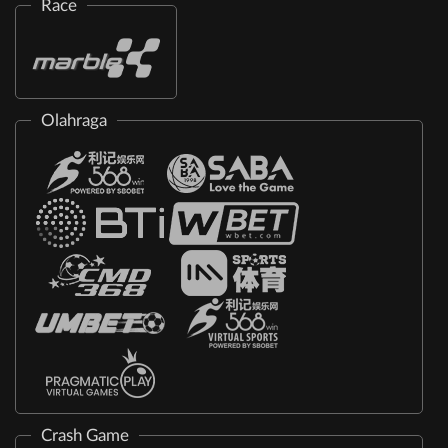
Race
Olahraga
Crash Game