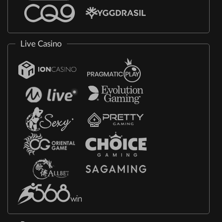
Live Casino