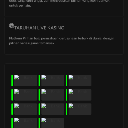
odds yang lebih tinggi, dan menyediakan pilihan yang lebih banyak
untuk pemain.
TARUHAN LIVE KASINO
Platform Pilihan bagi perusahaan-perusahaan terbaik di dunia, dengan
pilihan variasi game terbanyak