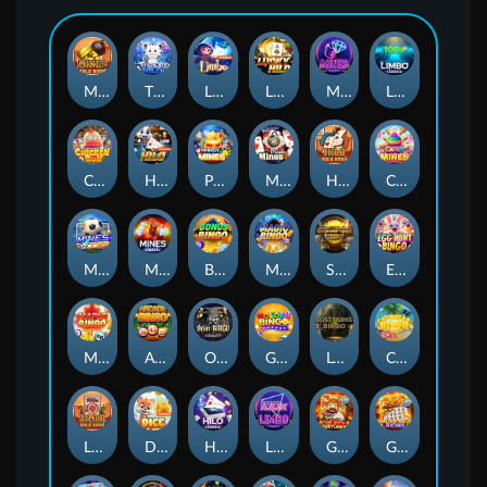
Mines Gold Rush
Tiger Hilo
Limbo
Lucky Hilo
Mines Neon
Limbo Classic
Chicken Run
Hilo
Pinoy Mines
Mines Maple
Hilo Gold Rush
Candy Mines
Mines Soccer
Mines Classic
Bonus Bingo
Magic Bingo
Steampunk
EggHunt Bingo
Maple Bingo
Arcade Bingo
Odin Bingo
Golden Bingo
Lost Ruins
Caribbean Bingo
Limbo Gold Rush
Dice
Hilo Classic
Limbo Neon
Golden Fortunes
Golden Horse Riches