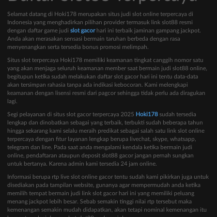
Selamat datang di Hoki178 merupakan situs judi slot online terpercaya di
Indonesia yang menghadirkan pilihan provider termasuk link slot88 resmi
dengan daftar game judi
slot gacor
hari ini terbaik jaminan gampang jackpot.
Anda akan merasakan sensasi bermain taruhan berbeda dengan rasa
menyenangkan serta tersedia bonus promosi melimpah.
Situs slot terpercaya Hoki178 memiliki keamanan tingkat canggih nomor satu
yang akan menjaga seluruh keamanan member saat bermain judi slot88 online,
begitupun ketika sudah melakukan daftar slot gacor hari ini tentu data-data
akan tersimpan rahasia tanpa ada indikasi kebocoran. Kami melengkapi
keamanan dengan lisensi resmi dari pagcor sehingga tidak perlu ada diragukan
lagi.
Segi pelayanan di situs slot gacor terpercaya 2025
Hoki178
sudah tersedia
lengkap dan dinobatkan sebagai yang terbaik, terbukti sudah beberapa tahun
hingga sekarang kami selalu meraih predikat sebagai salah satu link slot online
terpercaya dengan fitur layanan lengkap berupa livechat, skype, whatsapp,
telegram dan line. Pada saat anda mengalami kendala ketika bermain judi
online, pendaftaran ataupun deposit slot88 gacor jangan pernah sungkan
untuk bertanya. Karena admin kami tersedia 24 jam online.
Informasi berupa rtp live slot online gacor tentu sudah kami pikirkan juga untuk
disediakan pada tampilan website, gunanya agar mempermudah anda ketika
memilih tempat bermain judi link slot gacor hari ini yang memiliki peluang
menang jackpot lebih besar. Sebab semakin tinggi nilai rtp tersebut maka
kemenangan semakin mudah didapatkan, akan tetapi nominal kemenangan itu