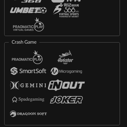
Crash Game