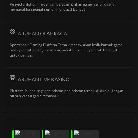
Penyedia slot online dengan beragam pilihan game menarik yang
memudahkan pemain untuk mencapai jackpot
TARUHAN OLAHRAGA
Sportsbook Gaming Platform Terbaik menawarkan lebih banyak game,
odds yang lebih tinggi, dan menyediakan pilihan yang lebih banyak
untuk pemain.
TARUHAN LIVE KASINO
Platform Pilihan bagi perusahaan-perusahaan terbaik di dunia, dengan
pilihan variasi game terbanyak