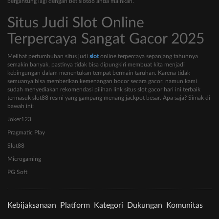
bergantung lagi dengan bet slot88 anda mainkan.
Situs Judi Slot Online
Terpercaya Sangat Gacor 2025
Melihat pertumbuhan situs judi
slot
online terpercaya sepanjang tahunnya
semakin banyak, pastinya tidak bisa dipungkiri membuat kita menjadi
kebingungan dalam menentukan tempat bermain taruhan. Karena tidak
semuanya bisa memberikan kemenangan bocor secara gacor, namun kami
sudah menyediakan rekomendasi pilihan link situs slot gacor hari ini terbaik
termasuk slot88 resmi yang gampang menang jackpot besar. Apa saja? Simak di
bawah ini:
Joker123
Pragmatic Play
Slot88
Microgaming
PG Soft
Kebijaksanaan
Platform
Kategori
Dukungan
Komunitas