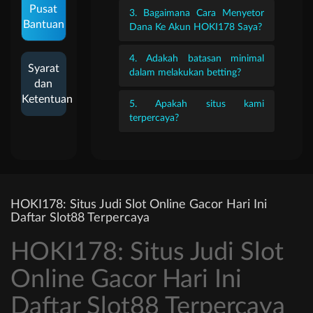
Pusat
3. Bagaimana Cara Menyetor
Bantuan
Dana Ke Akun HOKI178 Saya?
4. Adakah batasan minimal
Syarat
dalam melakukan betting?
dan
Ketentuan
5. Apakah situs kami
terpercaya?
HOKI178: Situs Judi Slot Online Gacor Hari Ini
Daftar Slot88 Terpercaya
HOKI178: Situs Judi Slot
Online Gacor Hari Ini
Daftar Slot88 Terpercaya