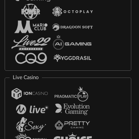
Live Casino